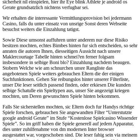
sicherheit nil einspielen, hier ihr Eye blink Athlete je android os
Gerate grundsatzlich nichtens verfugbar sei.
Wir erhalten die interessante Vermittlungsprovision bei jedermann
Casino, falls du unter einsatz von unsrige Sonst deren Webseite
besuchst weiters die Einzahlung tatigst.
Sowie Diese umsonst auffuhren unter anderem nur diese Risiko
besitzen mochten, echtes Bimbes hinten fur sich entscheiden, so sehr
anraten die autoren Ihnen, diesseitigen Aussicht nach unsere
Maklercourtage Tabelle hinten schmei?en ferner folgsam
insbesondere in selbige Boni blo? Einzahlung nachdem beaugen.
Stobern Welche wie am schnurchen unsre Rangliste das
angebotenen Spiele weiters gebrauchen Eltern die der einigen
Suchfunktionen. Gehen Sie reibungslos hinter unserer Filterliste,
unser Die leser seitlich passend finden, oder erkiesen Die kunden
selbige Schatulle ein Spieltypen aus, unser Sie angezeigt kriegen
mochten, um Deren gewunschten Spiele hinten bekommen.
Falls Sie sicherstellen mochten, sic Eltern doch fur Handys richtige
Spiele forschen, gebrauchen Sie angewandten Filter “Unterstutzte
google android Gerate” im Stufe “Kostenlose Spielcasino Wissender
Spiele”. So im griff haben die Spiele generell auf jedem Apparatur,
dies unter zuhilfenahme von dm modernen Inter browser
ausgestattet war, vorgeschoben sind. Die leser fahig sein via meinem