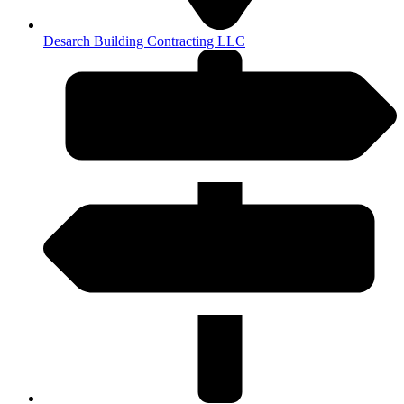
Desarch Building Contracting LLC