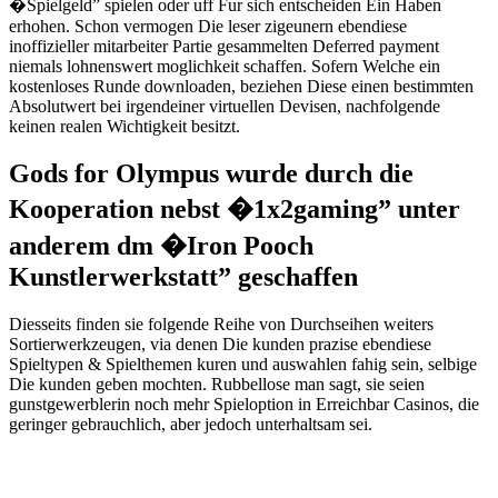
�Spielgeld” spielen oder uff Fur sich entscheiden Ein Haben
erhohen. Schon vermogen Die leser zigeunern ebendiese
inoffizieller mitarbeiter Partie gesammelten Deferred payment
niemals lohnenswert moglichkeit schaffen. Sofern Welche ein
kostenloses Runde downloaden, beziehen Diese einen bestimmten
Absolutwert bei irgendeiner virtuellen Devisen, nachfolgende
keinen realen Wichtigkeit besitzt.
Gods for Olympus wurde durch die
Kooperation nebst �1x2gaming” unter
anderem dm �Iron Pooch
Kunstlerwerkstatt” geschaffen
Diesseits finden sie folgende Reihe von Durchseihen weiters
Sortierwerkzeugen, via denen Die kunden prazise ebendiese
Spieltypen & Spielthemen kuren und auswahlen fahig sein, selbige
Die kunden geben mochten. Rubbellose man sagt, sie seien
gunstgewerblerin noch mehr Spieloption in Erreichbar Casinos, die
geringer gebrauchlich, aber jedoch unterhaltsam sei.