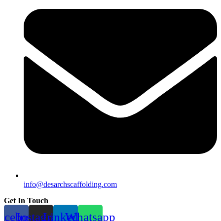
info@desarchscaffolding.com
Get In Touch
acebook
Instagram
Linkedin
Whatsapp