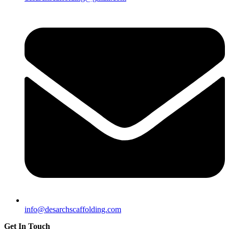
info@desarchscaffolding.com
Get In Touch