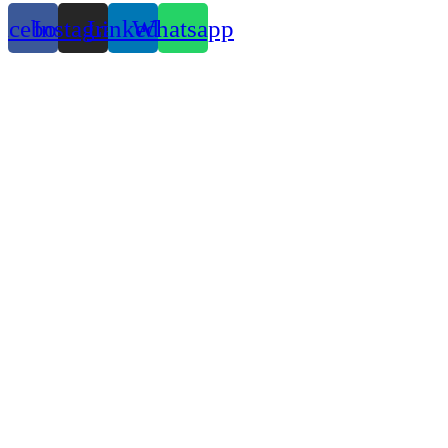
acebook
Instagram
Linkedin
Whatsapp