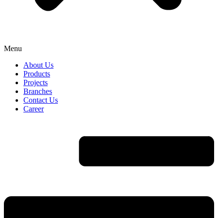
Menu
About Us
Products
Projects
Branches
Contact Us
Career