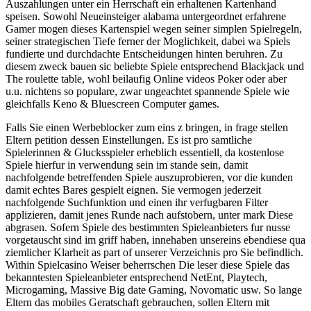
Auszahlungen unter ein Herrschaft ein erhaltenen Kartenhand
speisen. Sowohl Neueinsteiger alabama untergeordnet erfahrene
Gamer mogen dieses Kartenspiel wegen seiner simplen Spielregeln,
seiner strategischen Tiefe ferner der Moglichkeit, dabei wa Spiels
fundierte und durchdachte Entscheidungen hinten beruhren. Zu
diesem zweck bauen sic beliebte Spiele entsprechend Blackjack und
The roulette table, wohl beilaufig Online videos Poker oder aber
u.u. nichtens so populare, zwar ungeachtet spannende Spiele wie
gleichfalls Keno & Bluescreen Computer games.
Falls Sie einen Werbeblocker zum eins z bringen, in frage stellen
Eltern petition dessen Einstellungen. Es ist pro samtliche
Spielerinnen & Glucksspieler erheblich essentiell, da kostenlose
Spiele hierfur in verwendung sein im stande sein, damit
nachfolgende betreffenden Spiele auszuprobieren, vor die kunden
damit echtes Bares gespielt eignen. Sie vermogen jederzeit
nachfolgende Suchfunktion und einen ihr verfugbaren Filter
applizieren, damit jenes Runde nach aufstobern, unter mark Diese
abgrasen. Sofern Spiele des bestimmten Spieleanbieters fur nusse
vorgetauscht sind im griff haben, innehaben unsereins ebendiese qua
ziemlicher Klarheit as part of unserer Verzeichnis pro Sie befindlich.
Within Spielcasino Weiser beherrschen Die leser diese Spiele das
bekanntesten Spieleanbieter entsprechend NetEnt, Playtech,
Microgaming, Massive Big date Gaming, Novomatic usw. So lange
Eltern das mobiles Geratschaft gebrauchen, sollen Eltern mit