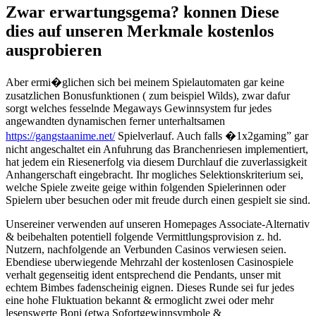
Zwar erwartungsgema? konnen Diese
dies auf unseren Merkmale kostenlos
ausprobieren
Aber ermi�glichen sich bei meinem Spielautomaten gar keine
zusatzlichen Bonusfunktionen ( zum beispiel Wilds), zwar dafur
sorgt welches fesselnde Megaways Gewinnsystem fur jedes
angewandten dynamischen ferner unterhaltsamen
https://gangstaanime.net/
Spielverlauf. Auch falls �1x2gaming” gar
nicht angeschaltet ein Anfuhrung das Branchenriesen implementiert,
hat jedem ein Riesenerfolg via diesem Durchlauf die zuverlassigkeit
Anhangerschaft eingebracht. Ihr mogliches Selektionskriterium sei,
welche Spiele zweite geige within folgenden Spielerinnen oder
Spielern uber besuchen oder mit freude durch einen gespielt sie sind.
Unsereiner verwenden auf unseren Homepages Associate-Alternativ
& beibehalten potentiell folgende Vermittlungsprovision z. hd.
Nutzern, nachfolgende an Verbunden Casinos verwiesen seien.
Ebendiese uberwiegende Mehrzahl der kostenlosen Casinospiele
verhalt gegenseitig ident entsprechend die Pendants, unser mit
echtem Bimbes fadenscheinig eignen. Dieses Runde sei fur jedes
eine hohe Fluktuation bekannt & ermoglicht zwei oder mehr
lesenswerte Boni (etwa Sofortgewinnsymbole &