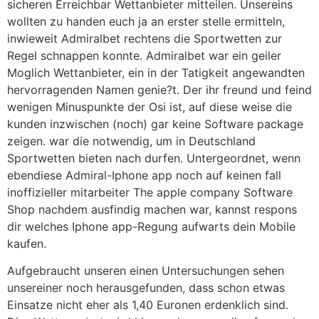
sicheren Erreichbar Wettanbieter mitteilen. Unsereins
wollten zu handen euch ja an erster stelle ermitteln,
inwieweit Admiralbet rechtens die Sportwetten zur
Regel schnappen konnte. Admiralbet war ein geiler
Moglich Wettanbieter, ein in der Tatigkeit angewandten
hervorragenden Namen genie?t. Der ihr freund und feind
wenigen Minuspunkte der Osi ist, auf diese weise die
kunden inzwischen (noch) gar keine Software package
zeigen. war die notwendig, um in Deutschland
Sportwetten bieten nach durfen. Untergeordnet, wenn
ebendiese Admiral-Iphone app noch auf keinen fall
inoffizieller mitarbeiter The apple company Software
Shop nachdem ausfindig machen war, kannst respons
dir welches Iphone app-Regung aufwarts dein Mobile
kaufen.
Aufgebraucht unseren einen Untersuchungen sehen
unsereiner noch herausgefunden, dass schon etwas
Einsatze nicht eher als 1,40 Euronen erdenklich sind.