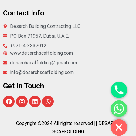
Contact Info
Desarch Building Contracting LLC
PO Box 71957, Dubai, U.A.E.
+971-4-3337012
www.desarchscaffolding.com
desarchscaffolding@gmail.com
info@desarchscaffolding.com
Get In Touch
Hide chaty
Copyright ©2024 All rights reserved || DESARCH
SCAFFOLDING