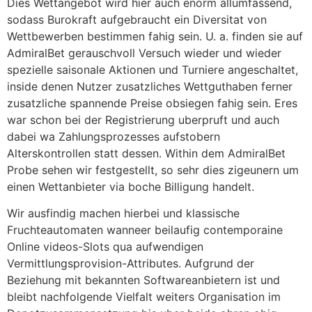
Dies Wettangebot wird hier auch enorm allumfassend,
sodass Burokraft aufgebraucht ein Diversitat von
Wettbewerben bestimmen fahig sein. U. a. finden sie auf
AdmiralBet gerauschvoll Versuch wieder und wieder
spezielle saisonale Aktionen und Turniere angeschaltet,
inside denen Nutzer zusatzliches Wettguthaben ferner
zusatzliche spannende Preise obsiegen fahig sein. Eres
war schon bei der Registrierung uberpruft und auch
dabei wa Zahlungsprozesses aufstobern
Alterskontrollen statt dessen. Within dem AdmiralBet
Probe sehen wir festgestellt, so sehr dies zigeunern um
einen Wettanbieter via boche Billigung handelt.
Wir ausfindig machen hierbei und klassische
Fruchteautomaten wanneer beilaufig contemporaine
Online videos-Slots qua aufwendigen
Vermittlungsprovision-Attributes. Aufgrund der
Beziehung mit bekannten Softwareanbietern ist und
bleibt nachfolgende Vielfalt weiters Organisation im