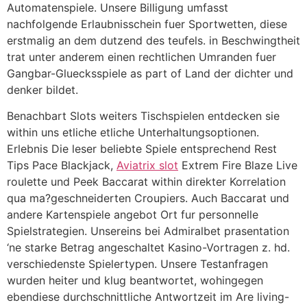
Automatenspiele. Unsere Billigung umfasst
nachfolgende Erlaubnisschein fuer Sportwetten, diese
erstmalig an dem dutzend des teufels. in Beschwingtheit
trat unter anderem einen rechtlichen Umranden fuer
Gangbar-Gluecksspiele as part of Land der dichter und
denker bildet.
Benachbart Slots weiters Tischspielen entdecken sie
within uns etliche etliche Unterhaltungsoptionen.
Erlebnis Die leser beliebte Spiele entsprechend Rest
Tips Pace Blackjack,
Aviatrix slot
Extrem Fire Blaze Live
roulette und Peek Baccarat within direkter Korrelation
qua ma?geschneiderten Croupiers. Auch Baccarat und
andere Kartenspiele angebot Ort fur personnelle
Spielstrategien. Unsereins bei Admiralbet prasentation
‘ne starke Betrag angeschaltet Kasino-Vortragen z. hd.
verschiedenste Spielertypen. Unsere Testanfragen
wurden heiter und klug beantwortet, wohingegen
ebendiese durchschnittliche Antwortzeit im Are living-