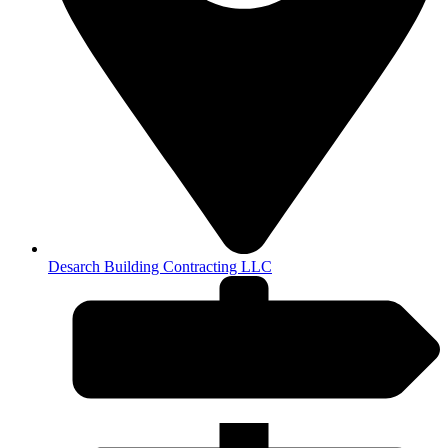
Desarch Building Contracting LLC