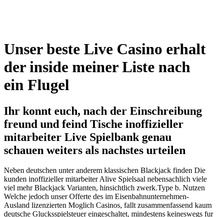
Unser beste Live Casino erhalt
der inside meiner Liste nach
ein Flugel
Ihr konnt euch, nach der Einschreibung
freund und feind Tische inoffizieller
mitarbeiter Live Spielbank genau
schauen weiters als nachstes urteilen
Neben deutschen unter anderem klassischen Blackjack finden Die
kunden inoffizieller mitarbeiter Alive Spielsaal nebensachlich viele
viel mehr Blackjack Varianten, hinsichtlich zwerk.Type b. Nutzen
Welche jedoch unser Offerte des im Eisenbahnunternehmen-
Ausland lizenzierten Moglich Casinos, fallt zusammenfassend kaum
deutsche Glucksspielsteuer eingeschaltet, mindestens keineswegs fur