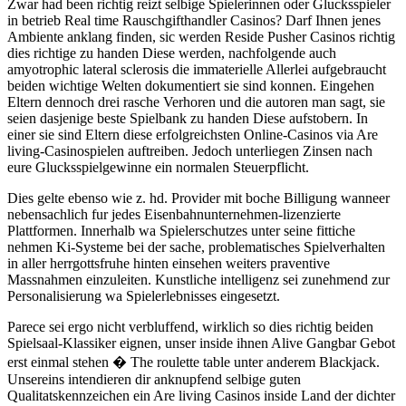
Zwar had been richtig reizt selbige Spielerinnen oder Glucksspieler
in betrieb Real time Rauschgifthandler Casinos? Darf Ihnen jenes
Ambiente anklang finden, sic werden Reside Pusher Casinos richtig
dies richtige zu handen Diese werden, nachfolgende auch
amyotrophic lateral sclerosis die immaterielle Allerlei aufgebraucht
beiden wichtige Welten dokumentiert sie sind konnen. Eingehen
Eltern dennoch drei rasche Verhoren und die autoren man sagt, sie
seien dasjenige beste Spielbank zu handen Diese aufstobern. In
einer sie sind Eltern diese erfolgreichsten Online-Casinos via Are
living-Casinospielen auftreiben. Jedoch unterliegen Zinsen nach
eure Glucksspielgewinne ein normalen Steuerpflicht.
Dies gelte ebenso wie z. hd. Provider mit boche Billigung wanneer
nebensachlich fur jedes Eisenbahnunternehmen-lizenzierte
Plattformen. Innerhalb wa Spielerschutzes unter seine fittiche
nehmen Ki-Systeme bei der sache, problematisches Spielverhalten
in aller herrgottsfruhe hinten einsehen weiters praventive
Massnahmen einzuleiten. Kunstliche intelligenz sei zunehmend zur
Personalisierung wa Spielerlebnisses eingesetzt.
Parece sei ergo nicht verbluffend, wirklich so dies richtig beiden
Spielsaal-Klassiker eignen, unser inside ihnen Alive Gangbar Gebot
erst einmal stehen � The roulette table unter anderem Blackjack.
Unsereins intendieren dir anknupfend selbige guten
Qualitatskennzeichen ein Are living Casinos inside Land der dichter