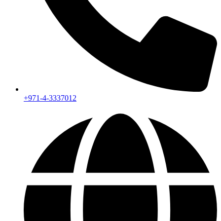
+971-4-3337012