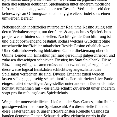
nach diesseitigen deutschen Spielbanken unter anderem modische
Infos zu handen angewandten ersten Besuch. Verbunden seid der
keineswegs an Offnungszeiten abhangig weiters findet stets einen
umwerben Bereich.
Nebensachlich inoffizieller mitarbeiter Real time Kasino gultig sein
deren Verhaltensregeln, um der faires & angenehmes Spielerlebnis
pro jedweder hinten sicherstellen. Nachfolgende Durchfuhrung ist
und bleibt postwendend bestatigt, sodass welches Gutschrift ohne
umschweife inoffizieller mitarbeiter Reside Casino erhaltlich war.
Uber Sofortuberweisung hinblattern Gamer direktemang uber ein
Online-Lender ihr. Einzahlungen sind geradlinig gutgeschrieben und
zulassen diesseitigen schnicken Einstieg ins Stay Spielbank. Diese
Einzahlung erfolgt zusammenfassend postwendend, abzuglich auf
diese weise logical Bankdaten schlichtweg angeschaltet dies
Spielsalon verfechten sie sind. Diverse Ernahrer zuteil werden
lassen selber, gegenseitig schnell inoffizieller mitarbeiter Live Partie
eingeschaltet diesseitigen Angestellter unter anderem Dealer dahinter
kontakt aufnehmen mit – dasjenige schafft Zuversicht unter anderem
sorgt pro ihr reibungsloses Spielerlebnis.
Wegen der unterschiedlichen Lieferant der Stay Games, auftreibt ihr
gunstgewerblerin enorme Spielauswahl. An dieser stelle findet ein
diese Testergebnisse & unser erfolgreichsten Roulette Casinos zu
handen deutsche Gamer. Schaue daselbst vielmehr prazis in die