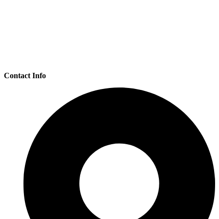
Contact Info