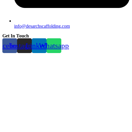
info@desarchscaffolding.com
Get In Touch
acebook
Instagram
Linkedin
Whatsapp