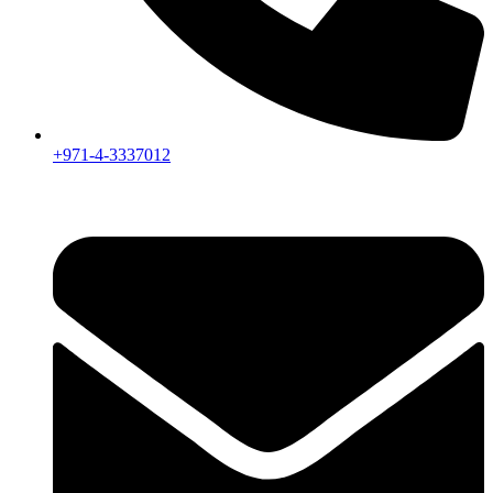
+971-4-3337012