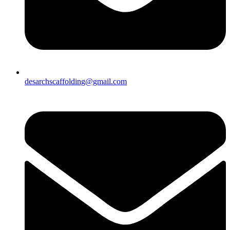
desarchscaffolding@gmail.com