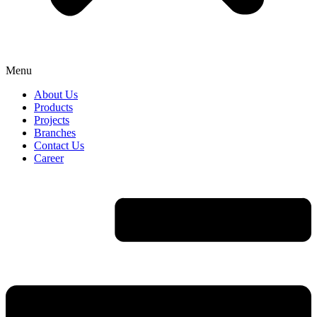
Menu
About Us
Products
Projects
Branches
Contact Us
Career