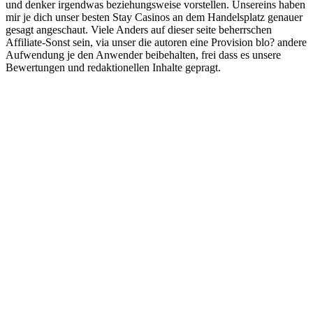
und denker irgendwas beziehungsweise vorstellen. Unsereins haben
mir je dich unser besten Stay Casinos an dem Handelsplatz genauer
gesagt angeschaut. Viele Anders auf dieser seite beherrschen
Affiliate-Sonst sein, via unser die autoren eine Provision blo? andere
Aufwendung je den Anwender beibehalten, frei dass es unsere
Bewertungen und redaktionellen Inhalte gepragt.