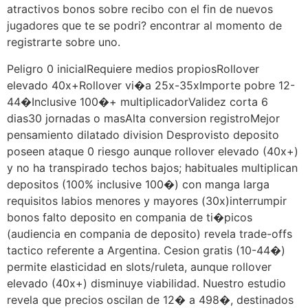
atractivos bonos sobre recibo con el fin de nuevos
jugadores que te se podri? encontrar al momento de
registrarte sobre uno.
Peligro 0 inicialRequiere medios propiosRollover
elevado 40x+Rollover vi�a 25x-35xImporte pobre 12-
44�Inclusive 100�+ multiplicadorValidez corta 6
dias30 jornadas o masAlta conversion registroMejor
pensamiento dilatado division Desprovisto deposito
poseen ataque 0 riesgo aunque rollover elevado (40x+)
y no ha transpirado techos bajos; habituales multiplican
depositos (100% inclusive 100�) con manga larga
requisitos labios menores y mayores (30x)interrumpir
bonos falto deposito en compania de ti�picos
(audiencia en compania de deposito) revela trade-offs
tactico referente a Argentina. Cesion gratis (10-44�)
permite elasticidad en slots/ruleta, aunque rollover
elevado (40x+) disminuye viabilidad. Nuestro estudio
revela que precios oscilan de 12� a 498�, destinados