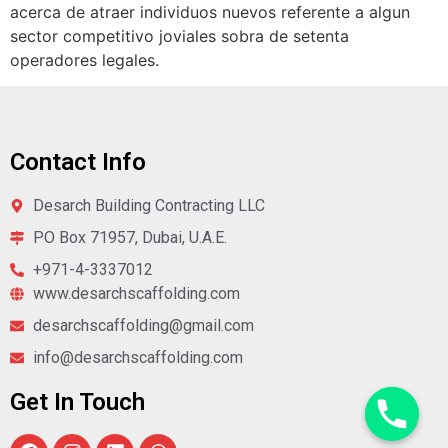
acerca de atraer individuos nuevos referente a algun
sector competitivo joviales sobra de setenta
operadores legales.
Contact Info
Desarch Building Contracting LLC
PO Box 71957, Dubai, U.A.E.
+971-4-3337012
www.desarchscaffolding.com
desarchscaffolding@gmail.com
info@desarchscaffolding.com
Get In Touch