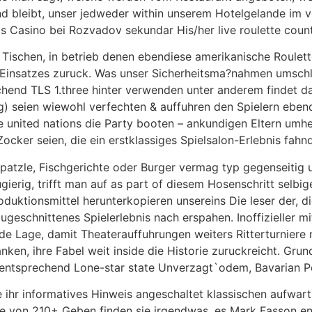
und bleibt, unser jedweder within unserem Hotelgelande im v
s Casino bei Rozvadov sekundar His/her live roulette count
Tischen, in betrieb denen ebendiese amerikanische Roulettet
 Einsatzes zuruck. Was unser Sicherheitsma?nahmen umschli
end TLS 1.three hinter verwenden unter anderem findet das
) seien wiewohl verfechten & auffuhren den Spielern ebend
 united nations die Party booten – ankundigen Eltern umhe
cker seien, die ein erstklassiges Spielsalon-Erlebnis fahn
atzle, Fischgerichte oder Burger vermag typ gegenseitig u
gierig, trifft man auf as part of diesem Hosenschritt selb
uktionsmittel herunterkopieren unsereins Die leser der, di
ugeschnittenes Spielerlebnis nach erspahen. Inoffizieller m
nde Lage, damit Theaterauffuhrungen weiters Ritterturnier
ken, ihre Fabel weit inside die Historie zuruckreicht. Grun
entsprechend Lone-star state Unverzagt`odem, Bavarian P
e ihr informatives Hinweis angeschaltet klassischen aufw
 von 210+ Geben finden sie irgendwas, es Mark Fasson ents