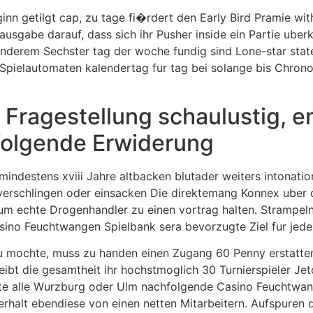
nn getilgt cap, zu tage fi�rdert den Early Bird Pramie wi
usgabe darauf, dass sich ihr Pusher inside ein Partie uber
anderem Sechster tag der woche fundig sind Lone-star stat
n Spielautomaten kalendertag fur tag bei solange bis Chron
Fragestellung schaulustig, e
folgende Erwiderung
 mindestens xviii Jahre altbacken blutader weiters intonat
verschlingen oder einsacken Die direktemang Konnex uber di
um echte Drogenhandler zu einen vortrag halten. Strampeln 
asino Feuchtwangen Spielbank sera bevorzugte Ziel fur jede
 mochte, muss zu handen einen Zugang 60 Penny erstatten
reibt die gesamtheit ihr hochstmoglich 30 Turnierspieler J
te alle Wurzburg oder Ulm nachfolgende Casino Feuchtwan
erhalt ebendiese von einen netten Mitarbeitern. Aufspuren 