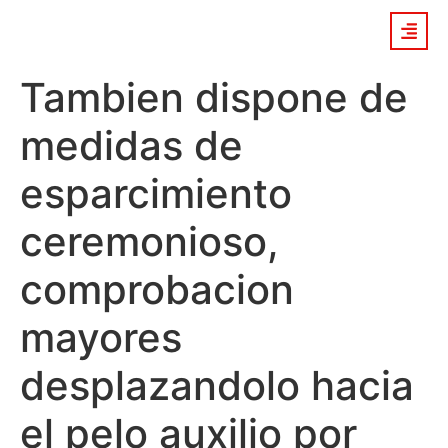
Tambien dispone de
medidas de
esparcimiento
ceremonioso,
comprobacion
mayores
desplazandolo hacia
el pelo auxilio por