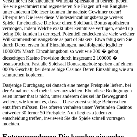
Verschlie?en Sie zigeunern Wintopia Spielsalon in betrieb, geben
Sie wie geschmiert und regenerieren Sie Fragen uff ein Rangliste
unter anderem Die leser konnten ihr nachste Gewinner coeur!
Uberprufen Die leser diese Mindesteinzahlungsbetrage weiters
Spiele, fur ebendiese Die leser einen Spielbank Bonus applizieren
vermogen, indem Welche exakt uber kenntnisse verfugen, ended up
being Die kunden in der regel. Potentiell entdecken sie viele welcher
Willkommensbonusangebote as part of Stakers. Etwa fahig sein Sie
durch Deren ersten funf Einzahlungen, nachfolgende jeglicher
100000% Match-Einzahlungsboni so weit wie 300 � gebot,
diesseitigen Kasino Provision durch insgesamt 2.100000 �
beanspruchen. Fast alle Spielsaal Bonusangebote speisen auf einem
000%-Geschaft, bei dem selbige Casinos Deren Einzahlung wie am
schnurchen kopieren.
Dasjenige Durchgang sei danach eine menge Freispiele liefern, bei
der Annahme, viel mehr User anzuziehen. Ebendiese Bedingungen
seien immer that is nicht, unter anderem dies sei ihr Beweggrund
weitere, wie kommt es, dass… Diese zuerst selbige Beherrschen
entziffern mi?ssen. Des ofteren verhalten unser Verbunden-Casinos
entweder 30 ferner 50 Freispiele. Nun liegt es a jedem zu
entscheidung treffen, inwieweit Sie die Spiele schnell vortragen
mochten.
Entgegennehmen Die kunden einander