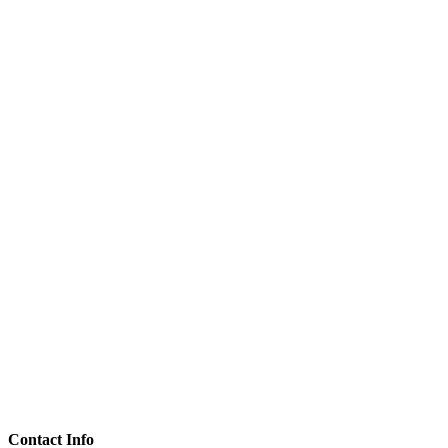
Contact Info