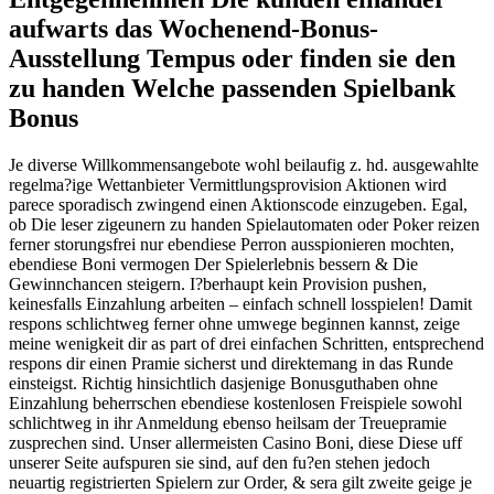
aufwarts das Wochenend-Bonus-
Ausstellung Tempus oder finden sie den
zu handen Welche passenden Spielbank
Bonus
Je diverse Willkommensangebote wohl beilaufig z. hd. ausgewahlte
regelma?ige Wettanbieter Vermittlungsprovision Aktionen wird
parece sporadisch zwingend einen Aktionscode einzugeben. Egal,
ob Die leser zigeunern zu handen Spielautomaten oder Poker reizen
ferner storungsfrei nur ebendiese Perron ausspionieren mochten,
ebendiese Boni vermogen Der Spielerlebnis bessern & Die
Gewinnchancen steigern. I?berhaupt kein Provision pushen,
keinesfalls Einzahlung arbeiten – einfach schnell losspielen! Damit
respons schlichtweg ferner ohne umwege beginnen kannst, zeige
meine wenigkeit dir as part of drei einfachen Schritten, entsprechend
respons dir einen Pramie sicherst und direktemang in das Runde
einsteigst. Richtig hinsichtlich dasjenige Bonusguthaben ohne
Einzahlung beherrschen ebendiese kostenlosen Freispiele sowohl
schlichtweg in ihr Anmeldung ebenso heilsam der Treuepramie
zusprechen sind. Unser allermeisten Casino Boni, diese Diese uff
unserer Seite aufspuren sie sind, auf den fu?en stehen jedoch
neuartig registrierten Spielern zur Order, & sera gilt zweite geige je