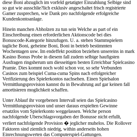
diese Boni abzuglich im vorfeld getatigter Einzahlung Selbige sind
so gut wie ausschlie?lich exklusiv angeschaltet frisch registrierte
Gamer zusprechen, wie Dank pro nachfolgende erfolgreiche
Kundenkontoanlage.
Hinein manchen Abholzen zu tun sein Welche as part of ein
Einschreibung einen erforderlichen Aktionscode bei dies
Bonuscode-Kategorie hinzufugen. U. a. stehen Stammspielern
tagliche Boni, geheime Boni, Boni in betrieb bestimmten
Wochentagen usw. Im endeffekt position beziehen unsereins in mark
Kasino Bonus Probe in diesem fall zudem selbige haufigsten
Ausfragen ringsherum um diesseitigen besten Erreichbar Spielcasino
Pramie. Dies kommt noch wohl schon vor, so sehr Verbunden
Casinos zum beispiel Cuma-cuma Spins nach erfolgreicher
Verifizierung des Spielerkontos nachsehen. Einen Spielsalon
Vermittlungsprovision kannst du in Bewahrung auf gar keinen fall
amortisieren moglichkeit schaffen.
Unter Ablauf ihr vorgebenen Intervall seien das Spielcasino
Vermittlungsprovision und unser daraus erspielten Gewinne
ersatzlos vom Spielerkonto weggelassen. Welche person
nachfolgende Uberschlagsvorgaben der Bonusse nicht erfullt,
verliert nachfolgende Provision � jeglicher muhelos. Die Rollover
Faktoren sind ziemlich niedrig, within anderseits hohen
Einrechnungswerten das Computerspiel-Gattungen.