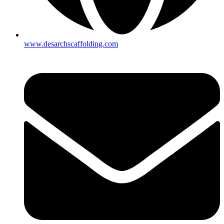
www.desarchscaffolding.com