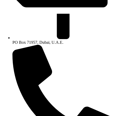
PO Box 71957, Dubai, U.A.E.