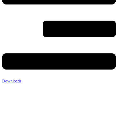
Downloads