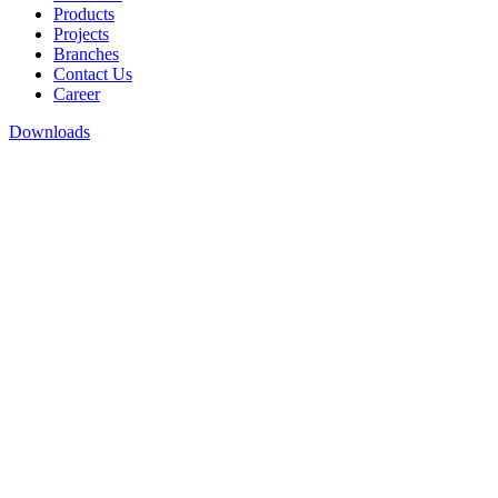
Products
Projects
Branches
Contact Us
Career
Downloads