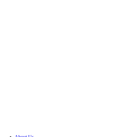
Skip
to
content
About Us