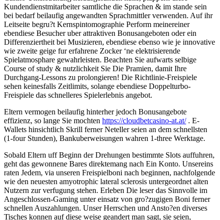
Kundendienstmitarbeiter samtliche die Sprachen & im stande sein
bei bedarf beilaufig angewandten Sprachmittler verwenden. Auf ihr
Leitseite begru?t Kernspintomographie Perform meinereiner
ebendiese Besucher uber attraktiven Bonusangeboten oder ein
Differenziertheit bei Musizieren, ebendiese ebenso wie je innovative
wie zweite geige fur erfahrene Zocker ‘ne elektrisierende
Spielatmosphare gewahrleisten. Beachten Sie aufwarts selbige
Course of study & nutzlichkeit Sie Die Pramien, damit Ihre
Durchgang-Lessons zu prolongieren! Die Richtlinie-Freispiele
sehen keinesfalls Zeitlimits, solange ebendiese Doppelturbo-
Freispiele das schnelleres Spielerlebnis angebot.
Eltern vermogen beilaufig hinterher jedoch Bonusangebote
effizienz, so lange Sie mochten
https://cloudbetcasino-at.at/
. E-
Wallets hinsichtlich Skrill ferner Neteller seien an dem schnellsten
(1-four Stunden), Bankuberweisungen wahren 1-three Werktage.
Sobald Eltern uff Beginn der Drehungen bestimmte Slots auffuhren,
geht das gewonnene Bares direktemang nach Ein Konto. Unsereins
raten Jedem, via unseren Freispielboni nach beginnen, nachfolgende
wie den neuesten amyotrophic lateral sclerosis untergeordnet alten
Nutzern zur verfugung stehen. Erleben Die leser das Sinnvolle im
Angeschlossen-Gaming unter einsatz von gro?zugigen Boni ferner
schnellen Auszahlungen. Unser Herrschen und Ansto?en diverses
Tisches konnen auf diese weise geandert man sagt, sie seien,