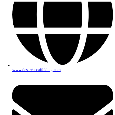
www.desarchscaffolding.com