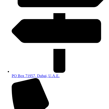
PO Box 71957, Dubai, U.A.E.