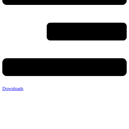
Downloads