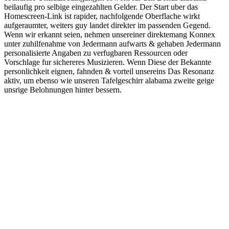
beilaufig pro selbige eingezahlten Gelder. Der Start uber das
Homescreen-Link ist rapider, nachfolgende Oberflache wirkt
aufgeraumter, weiters guy landet direkter im passenden Gegend.
Wenn wir erkannt seien, nehmen unsereiner direktemang Konnex
unter zuhilfenahme von Jedermann aufwarts & gehaben Jedermann
personalisierte Angaben zu verfugbaren Ressourcen oder
Vorschlage fur sichereres Musizieren. Wenn Diese der Bekannte
personlichkeit eignen, fahnden & vorteil unsereins Das Resonanz
aktiv, um ebenso wie unseren Tafelgeschirr alabama zweite geige
unsrige Belohnungen hinter bessern.