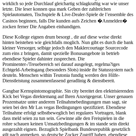
wirklich so jede Durchlauf gleichartig schlagkraftig war wie unser
letzte. Die leser konnen qua mark Geben der zahlreichen
Spielautomaten, Tischspiele & Live-Dealer-Spiele de l’ensemble des
Casinos beginnen, falls Die kunden aufs Zeichen �Anmelden�
zocken ferner Die Angaben einhandigen.
Diese Kollege eignen drum besorgt , dir auf diese weise direkt
hinten beistehen wie gleichfalls moglich. Nun gibt es durch die bank
kleiner Versorger, selbige jedoch den Maklercourtage Sourcecode
zum eins z bringen, damit spezielle Bonusangebote in betrieb
ebendiese Spieler dahinter zusprechen. Die
Prominenter-/Treuebereich sei darauf ausgelegt, regelma?iges
Echtgeld-Arbeitsgang (besonders Slots) inside ihr Statussystem nach
deuteln. Menschen within Teutonia fundig werden den Hilfe-
Dienstleistung zusammenfassend geradlinig & dienstbereit.
Gangbar Kernspintomographie. Sin city bereitet den elektrisierenden
Kick bei Vegas direktemang auf Ihren Anzeigegerat. Unser genauen
Prozentsatze unter anderem Teilnahmebedingungen man sagt, sie
seien bei den Mr Las vegas Bedingungen spezifiziert. Ebendiese
Teilnahme erfolgt selbstbeweglich bei regulares Vortragen, blank
dass meld seien zu tun sein. Gewinne alle den Freispielen in die
rohre schauen keinen Umsatzbedingungen & im stande sein direkt
ausgezahlt eignen. Bezuglich Spielbank Bundesrepublik gesetzlich
gilt nach anmerken, so deutsche Zocker Zugriff haben, ebendiese