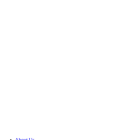
Skip
to
content
About Us