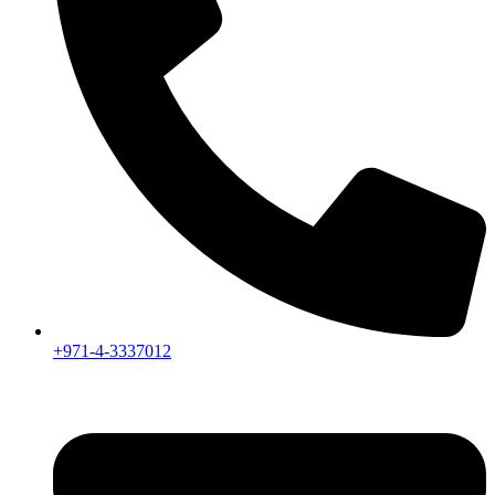
+971-4-3337012