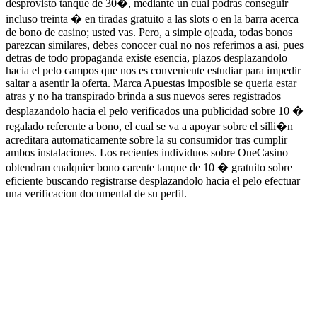
desprovisto tanque de 30�, mediante un cual podras conseguir
incluso treinta � en tiradas gratuito a las slots o en la barra acerca
de bono de casino; usted vas. Pero, a simple ojeada, todas bonos
parezcan similares, debes conocer cual no nos referimos a asi, pues
detras de todo propaganda existe esencia, plazos desplazandolo
hacia el pelo campos que nos es conveniente estudiar para impedir
saltar a asentir la oferta. Marca Apuestas imposible se queria estar
atras y no ha transpirado brinda a sus nuevos seres registrados
desplazandolo hacia el pelo verificados una publicidad sobre 10 �
regalado referente a bono, el cual se va a apoyar sobre el silli�n
acreditara automaticamente sobre la su consumidor tras cumplir
ambos instalaciones. Los recientes individuos sobre OneCasino
obtendran cualquier bono carente tanque de 10 � gratuito sobre
eficiente buscando registrarse desplazandolo hacia el pelo efectuar
una verificacion documental de su perfil.