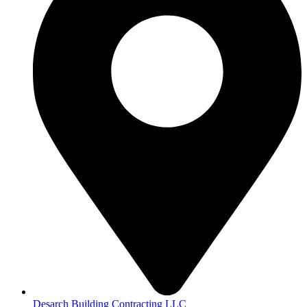
Desarch Building Contracting LLC