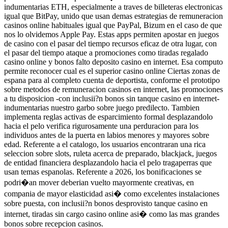
indumentarias ETH, especialmente a traves de billeteras electronicas
igual que BitPay, unido que usan demas estrategias de remuneracion
casinos online habituales igual que PayPal, Bizum en el caso de que
nos lo olvidemos Apple Pay. Estas apps permiten apostar en juegos
de casino con el pasar del tiempo recursos eficaz de otra lugar, con
el pasar del tiempo ataque a promociones como tiradas regalado
casino online y bonos falto deposito casino en internet. Esa computo
permite reconocer cual es el superior casino online Ciertas zonas de
espana para al completo cuenta de deportista, conforme el prototipo
sobre metodos de remuneracion casinos en internet, las promociones
a tu disposicion -con inclusii?n bonos sin tanque casino en internet-
indumentarias nuestro garbo sobre juego predilecto. Tambien
implementa reglas activas de esparcimiento formal desplazandolo
hacia el pelo verifica rigurosamente una perduracion para los
individuos antes de la puerta en labios menores y mayores sobre
edad. Referente a el catalogo, los usuarios encontraran una rica
seleccion sobre slots, ruleta acerca de preparado, blackjack, juegos
de entidad financiera desplazandolo hacia el pelo tragaperras que
usan temas espanolas. Referente a 2026, los bonificaciones se
podri�an mover deberian vuelto mayormente creativas, en
compania de mayor elasticidad asi� como excelentes instalaciones
sobre puesta, con inclusii?n bonos desprovisto tanque casino en
internet, tiradas sin cargo casino online asi� como las mas grandes
bonos sobre recepcion casinos.