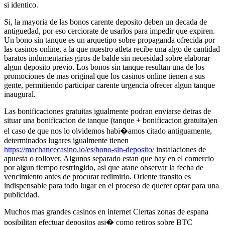
si identico.
Si, la mayoria de las bonos carente deposito deben un decada de
antiguedad, por eso cerciorate de usarlos para impedir que expiren.
Un bono sin tanque es un arquetipo sobre propaganda ofrecida por
las casinos online, a la que nuestro atleta recibe una algo de cantidad
baratos indumentarias giros de balde sin necesidad sobre elaborar
algun deposito previo. Los bonos sin tanque resultan una de los
promociones de mas original que los casinos online tienen a sus
gente, permitiendo participar carente urgencia ofrecer algun tanque
inaugural.
Las bonificaciones gratuitas igualmente podran enviarse detras de
situar una bonificacion de tanque (tanque + bonificacion gratuita)en
el caso de que nos lo olvidemos habi�amos citado antiguamente,
determinados lugares igualmente tienen
https://machancecasino.io/es/bono-sin-deposito/
instalaciones de
apuesta o rollover. Algunos separado estan que hay en el comercio
por algun tiempo restringido, asi que atane observar la fecha de
vencimiento antes de procurar redimirlo. Oriente transito es
indispensable para todo lugar en el proceso de querer optar para una
publicidad.
Muchos mas grandes casinos en internet Ciertas zonas de espana
posibilitan efectuar depositos asi� como retiros sobre BTC