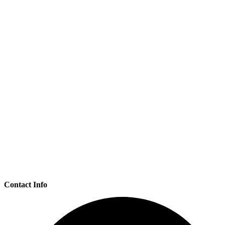
Contact Info