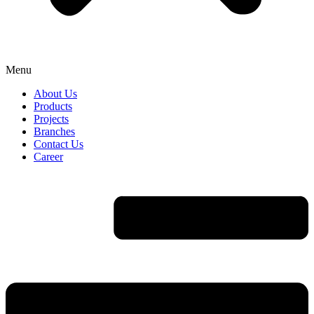
Menu
About Us
Products
Projects
Branches
Contact Us
Career