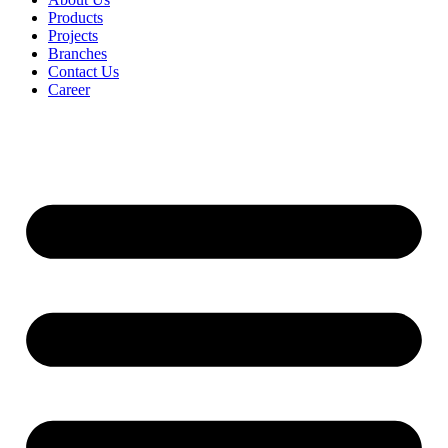
Products
Projects
Branches
Contact Us
Career