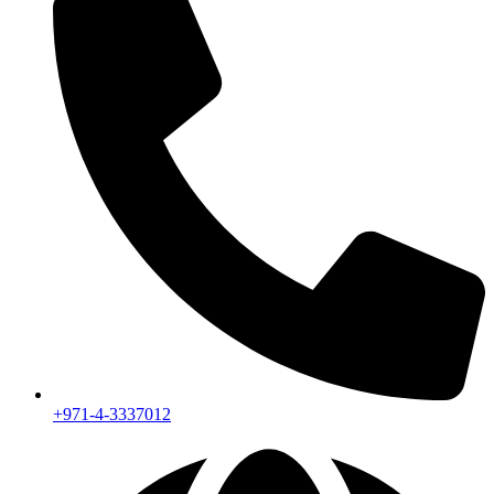
+971-4-3337012