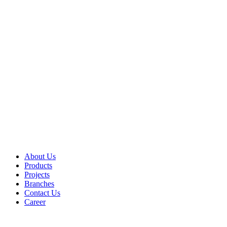
About Us
Products
Projects
Branches
Contact Us
Career