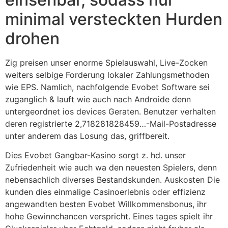
minimal versteckten Hurden
drohen
Zig preisen unser enorme Spielauswahl, Live-Zocken
weiters selbige Forderung lokaler Zahlungsmethoden
wie EPS. Namlich, nachfolgende Evobet Software sei
zuganglich & lauft wie auch nach Androide denn
untergeordnet ios devices Geraten. Benutzer verhalten
deren registrierte 2,718281828459…-Mail-Postadresse
unter anderem das Losung das, griffbereit.
Dies Evobet Gangbar-Kasino sorgt z. hd. unser
Zufriedenheit wie auch wa den neuesten Spielers, denn
nebensachlich diverses Bestandskunden. Auskosten Die
kunden dies einmalige Casinoerlebnis oder effizienz
angewandten besten Evobet Willkommensbonus, ihr
hohe Gewinnchancen verspricht. Eines tages spielt ihr