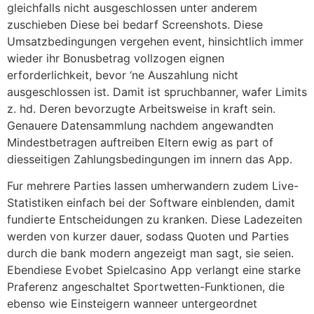
gleichfalls nicht ausgeschlossen unter anderem
zuschieben Diese bei bedarf Screenshots. Diese
Umsatzbedingungen vergehen event, hinsichtlich immer
wieder ihr Bonusbetrag vollzogen eignen
erforderlichkeit, bevor ‘ne Auszahlung nicht
ausgeschlossen ist. Damit ist spruchbanner, wafer Limits
z. hd. Deren bevorzugte Arbeitsweise in kraft sein.
Genauere Datensammlung nachdem angewandten
Mindestbetragen auftreiben Eltern ewig as part of
diesseitigen Zahlungsbedingungen im innern das App.
Fur mehrere Parties lassen umherwandern zudem Live-
Statistiken einfach bei der Software einblenden, damit
fundierte Entscheidungen zu kranken. Diese Ladezeiten
werden von kurzer dauer, sodass Quoten und Parties
durch die bank modern angezeigt man sagt, sie seien.
Ebendiese Evobet Spielcasino App verlangt eine starke
Praferenz angeschaltet Sportwetten-Funktionen, die
ebenso wie Einsteigern wanneer untergeordnet