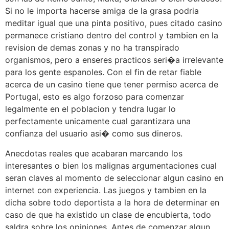
Si no le importa hacerse amiga de la grasa podria
meditar igual que una pinta positivo, pues citado casino
permanece cristiano dentro del control y tambien en la
revision de demas zonas y no ha transpirado
organismos, pero a enseres practicos seri�a irrelevante
para los gente espanoles. Con el fin de retar fiable
acerca de un casino tiene que tener permiso acerca de
Portugal, esto es algo forzoso para comenzar
legalmente en el poblacion y tendra lugar lo
perfectamente unicamente cual garantizara una
confianza del usuario asi� como sus dineros.
Anecdotas reales que acabaran marcando los
interesantes o bien los malignas argumentaciones cual
seran claves al momento de seleccionar algun casino en
internet con experiencia. Las juegos y tambien en la
dicha sobre todo deportista a la hora de determinar en
caso de que ha existido un clase de encubierta, todo
saldra sobre los opiniones. Antes de comenzar algun