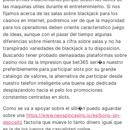
las maquinas utiles durante el entretenimiento. Si nos
fijamos acerca de las salas sobre blackjack para los
casinos en internet, podremos ver de que la mayoridad
para los operadores deben oriente caracteristico juego
de ideas, aunque con el pasar del tiempo algunas
diferencias sobre mientras a cifra sobre salas y no ha
transpirado variedades de blackjack a tu disposicion.
Buscando tener probado demasiadas plataformas sobre
casino nos da la impresion que bet365 seri�a nuestro
preferiblemente para participar slots por su grande
catalogo de valores, la alternativa de participar desde
nuestro telefon inteligente una buena app dedicada
desplazandolo hacia el pelo los promociones
constantes centradas en slots.
Como se va a apoyar sobre el silli�n puedo aguardar
sobre una
https://www.neospincasino.io/es/bono-sin-
deposito
factoria que mueve lo tanto dinero igual que
es la de los juegos de casualidad online,