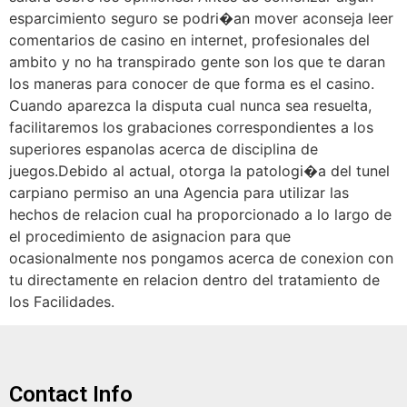
esparcimiento seguro se podri�an mover aconseja leer
comentarios de casino en internet, profesionales del
ambito y no ha transpirado gente son los que te daran
los maneras para conocer de que forma es el casino.
Cuando aparezca la disputa cual nunca sea resuelta,
facilitaremos los grabaciones correspondientes a los
superiores espanolas acerca de disciplina de
juegos.Debido al actual, otorga la patologi�a del tunel
carpiano permiso an una Agencia para utilizar las
hechos de relacion cual ha proporcionado a lo largo de
el procedimiento de asignacion para que
ocasionalmente nos pongamos acerca de conexion con
tu directamente en relacion dentro del tratamiento de
los Facilidades.
Contact Info