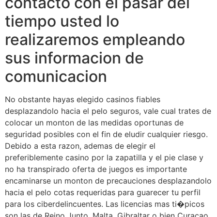
contacto con el pasar del
tiempo usted lo
realizaremos empleando
sus informacion de
comunicacion
No obstante hayas elegido casinos fiables
desplazandolo hacia el pelo seguros, vale cual trates de
colocar un monton de las medidas oportunas de
seguridad posibles con el fin de eludir cualquier riesgo.
Debido a esta razon, ademas de elegir el
preferiblemente casino por la zapatilla y el pie clase y
no ha transpirado oferta de juegos es importante
encaminarse un monton de precauciones desplazandolo
hacia el pelo cotas requeridas para guarecer tu perfil
para los ciberdelincuentes. Las licencias mas ti�picos
son las de Reino Junto, Malta, Gibraltar o bien Curacao.