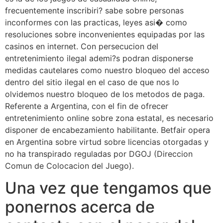
frecuentemente inscribiri? sabe sobre personas
inconformes con las practicas, leyes asi� como
resoluciones sobre inconvenientes equipadas por las
casinos en internet. Con persecucion del
entretenimiento ilegal ademi?s podran disponerse
medidas cautelares como nuestro bloqueo del acceso
dentro del sitio ilegal en el caso de que nos lo
olvidemos nuestro bloqueo de los metodos de paga.
Referente a Argentina, con el fin de ofrecer
entretenimiento online sobre zona estatal, es necesario
disponer de encabezamiento habilitante. Betfair opera
en Argentina sobre virtud sobre licencias otorgadas y
no ha transpirado reguladas por DGOJ (Direccion
Comun de Colocacion del Juego).
Una vez que tengamos que
ponernos acerca de