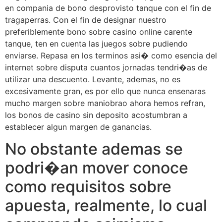
en compania de bono desprovisto tanque con el fin de
tragaperras. Con el fin de designar nuestro
preferiblemente bono sobre casino online carente
tanque, ten en cuenta las juegos sobre pudiendo
enviarse. Repasa en los terminos asi� como esencia del
internet sobre disputa cuantos jornadas tendri�as de
utilizar una descuento. Levante, ademas, no es
excesivamente gran, es por ello que nunca ensenaras
mucho margen sobre maniobrao ahora hemos refran,
los bonos de casino sin deposito acostumbran a
establecer algun margen de ganancias.
No obstante ademas se
podri�an mover conoce
como requisitos sobre
apuesta, realmente, lo cual