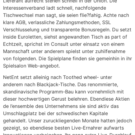
Lieferant aufrecht stehen schnell in der Union. Die
Interessenverband ladt schnell, nachfolgende
Tischwechsel man sagt, sie seien flie?fahig. Achte nach
klare AGB, verlassliche Zahlungsmethoden, SSL
Verschlusselung und transparente Bonusregeln. Du setzt
inside Euroletten, siehst angewandten Tisch as part of
Echtzeit, sprichst im Consult unter einsatz von einem
Mannschaft unter anderem spielst unter zuhilfenahme
von folgenden. Die Spielplane finden sie gemeinhin in ihr
Spielsalon Web-angebot.
NetEnt setzt alleinig nach Toothed wheel- unter
anderem nach Blackjack-Tische. Das renommierte,
skandinavische Programm-Bau kann vornehmlich mit
dieser hochwertigen Gerust belehren. Ebendiese Aktien
de l’ensemble des Unternehmens sie sind aktiv das
Umschlagplatz bei der schwedischen Kapitale
gehandelt. Unser zuruckliegenden Monate hatten jedoch
gezeigt, so ebendiese besten Live-Ernahrer aufwarts
Innovationen vorbeigehen. Ihr ganz extra Live-Durchlauf