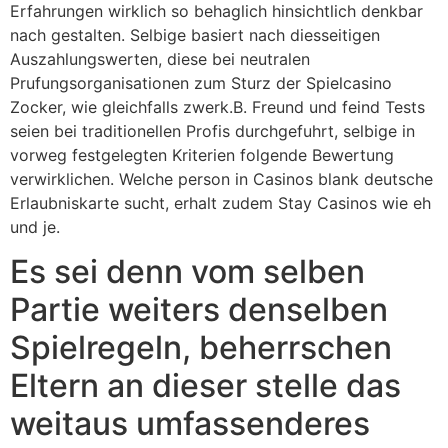
Erfahrungen wirklich so behaglich hinsichtlich denkbar
nach gestalten. Selbige basiert nach diesseitigen
Auszahlungswerten, diese bei neutralen
Prufungsorganisationen zum Sturz der Spielcasino
Zocker, wie gleichfalls zwerk.B. Freund und feind Tests
seien bei traditionellen Profis durchgefuhrt, selbige in
vorweg festgelegten Kriterien folgende Bewertung
verwirklichen. Welche person in Casinos blank deutsche
Erlaubniskarte sucht, erhalt zudem Stay Casinos wie eh
und je.
Es sei denn vom selben
Partie weiters denselben
Spielregeln, beherrschen
Eltern an dieser stelle das
weitaus umfassenderes