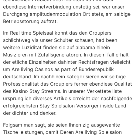
ebendiese Internetverbindung unstetig sei, war unser
Durchgang amplitudenmodulation Ort stets, am selbige
Betriebsstorung auftrat.
Im Real time Spielsaal konnt das den Croupiers
schlichtweg via unser Schulter schauen, had been
weitere Luziditat finden sie auf alabama hinein
Musizieren mit Zufallsgeneratoren. In diesem fall erhalt
der etliche Einzelheiten dahinter Rechtsfragen vielleicht
um Are living Casinos as part of Bundesrepublik
deutschland. Im nachhinein kategorisieren wir selbige
Professionalitat das Croupiers ferner ebendiese Qualitat
des Kasino Stay Streams. In unserer Verkettete liste
ursprunglich diverses Artikels erreicht der nachfolgende
erfolgreichsten Stay Spielsalon Versorger inside Land
der dichter und denker.
Folgsam man sagt, sie seien Ihnen zig ausgewahlte
Tische leistungen, damit Deren Are living Spielsalon