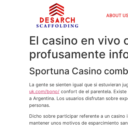
ABOUT U
El casino en vivo
profusamente info
Sportuna Casino comb
La gente se sienten igual que si estuvieran 
uk.com/bono/
confort de el parentela. Existe 
a Argentina. Los usuarios disfrutan sobre exp
personas.
Dicho sobre participar referente a un casino 
mantener unos motivos de esparcimiento sano