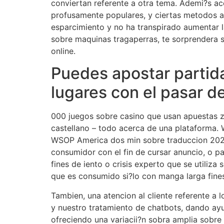
conviertan referente a otra tema. Ademi?s ac
profusamente populares, y ciertas metodos av
esparcimiento y no ha transpirado aumentar
sobre maquinas tragaperras, te sorprendera s
online.
Puedes apostar partid
lugares con el pasar 
000 juegos sobre casino que usan apuestas 
castellano – todo acerca de una plataforma.
WSOP America dos min sobre traduccion 2026
consumidor con el fin de cursar anuncio, o pa
fines de iento o crisis experto que se utiliz
que es consumido si?lo con manga larga fines
Tambien, una atencion al cliente referente a 
y nuestro tratamiento de chatbots, dando ayu
ofreciendo una variacii?n sobra amplia sobre 