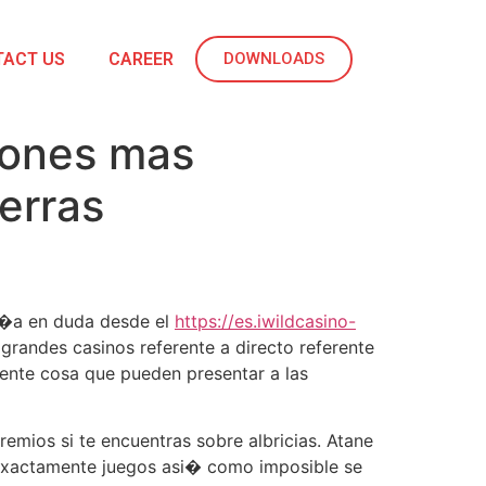
TACT US
CAREER
DOWNLOADS
iones mas
erras
ri�a en duda desde el
https://es.iwildcasino-
s grandes casinos referente a directo referente
amente cosa que pueden presentar a las
remios si te encuentras sobre albricias. Atane
 exactamente juegos asi� como imposible se