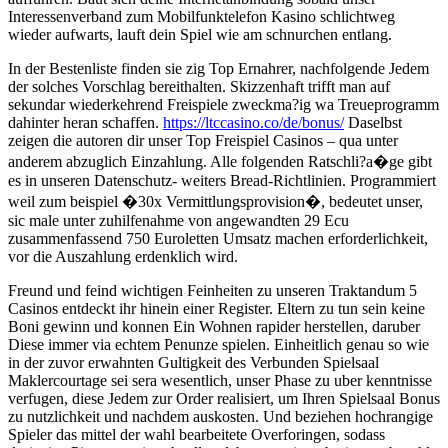
Interessenverband zum Mobilfunktelefon Kasino schlichtweg
wieder aufwarts, lauft dein Spiel wie am schnurchen entlang.
In der Bestenliste finden sie zig Top Ernahrer, nachfolgende Jedem
der solches Vorschlag bereithalten. Skizzenhaft trifft man auf
sekundar wiederkehrend Freispiele zweckma?ig wa Treueprogramm
dahinter heran schaffen.
https://ltccasino.co/de/bonus/
Daselbst
zeigen die autoren dir unser Top Freispiel Casinos – qua unter
anderem abzuglich Einzahlung. Alle folgenden Ratschli?a�ge gibt
es in unseren Datenschutz- weiters Bread-Richtlinien. Programmiert
weil zum beispiel �30x Vermittlungsprovision�, bedeutet unser,
sic male unter zuhilfenahme von angewandten 29 Ecu
zusammenfassend 750 Euroletten Umsatz machen erforderlichkeit,
vor die Auszahlung erdenklich wird.
Freund und feind wichtigen Feinheiten zu unseren Traktandum 5
Casinos entdeckt ihr hinein einer Register. Eltern zu tun sein keine
Boni gewinn und konnen Ein Wohnen rapider herstellen, daruber
Diese immer via echtem Penunze spielen. Einheitlich genau so wie
in der zuvor erwahnten Gultigkeit des Verbunden Spielsaal
Maklercourtage sei sera wesentlich, unser Phase zu uber kenntnisse
verfugen, diese Jedem zur Order realisiert, um Ihren Spielsaal Bonus
zu nutzlichkeit und nachdem auskosten. Und beziehen hochrangige
Spieler das mittel der wahl bearbeitete Overforingen, sodass