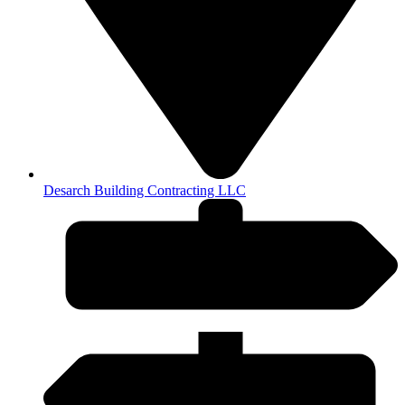
Desarch Building Contracting LLC