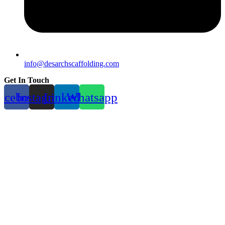
info@desarchscaffolding.com
Get In Touch
acebook
Instagram
Linkedin
Whatsapp