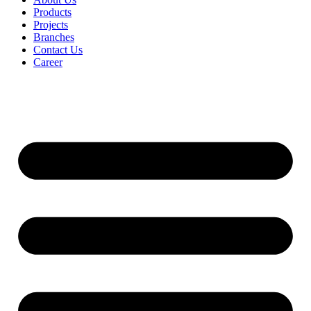
Products
Projects
Branches
Contact Us
Career