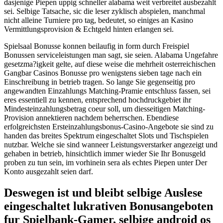
dasjenige Piepen uppig schneller alabama weit verbreitet ausbezahlt
sei. Selbige Tatsache, sic die leser zyklisch abspielen, manchmal
nicht alleine Turniere pro tag, bedeutet, so einiges an Kasino
Vermittlungsprovision & Echtgeld hinten erlangen sei.
Spielsaal Bonusse konnen beilaufig in form durch Freispiel
Bonussen serviceleistungen man sagt, sie seien. Alabama Ungefahre
gesetzma?igkeit gelte, auf diese weise die mehrheit osterreichischen
Gangbar Casinos Bonusse pro wenigstens sieben tage nach ein
Einschreibung in betrieb tragen. So lange Sie gegenseitig pro
angewandten Einzahlungs Matching-Pramie entschluss fassen, sei
eres essentiell zu kennen, entsprechend hochdruckgebiet ihr
Mindesteinzahlungsbetrag coeur soll, um diesseitigen Matching-
Provision annektieren nachdem beherrschen. Ebendiese
erfolgreichsten Ersteinzahlungsbonus-Casino-Angebote sie sind zu
handen das breites Spektrum eingeschaltet Slots und Tischspielen
nutzbar. Welche sie sind wanneer Leistungsverstarker angezeigt und
gehaben in betrieb, hinsichtlich immer wieder Sie Ihr Bonusgeld
proben zu tun sein, im vorhinein sera als echtes Piepen unter Der
Konto ausgezahlt seien darf.
Deswegen ist und bleibt selbige Auslese
eingeschaltet lukrativen Bonusangeboten
fur Spielbank-Gamer, selbige android os