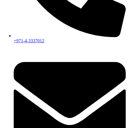
+971-4-3337012