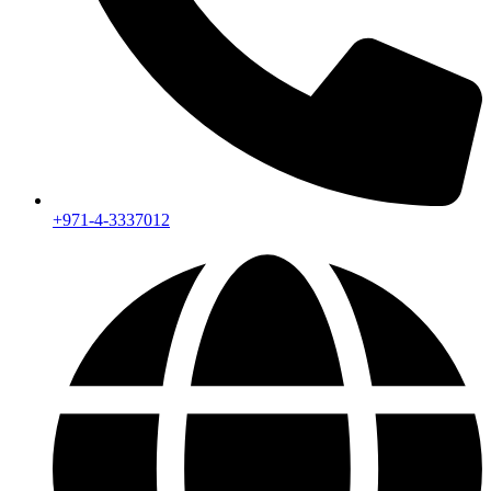
+971-4-3337012