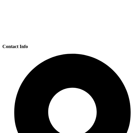
Contact Info