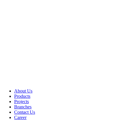
About Us
Products
Projects
Branches
Contact Us
Career