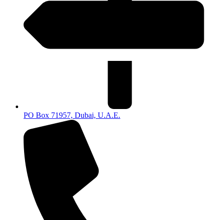
PO Box 71957, Dubai, U.A.E.