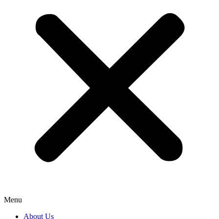
Menu
About Us