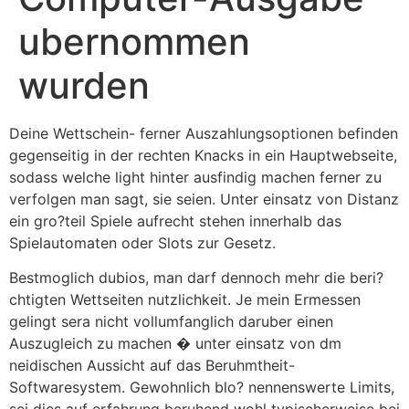
ubernommen
wurden
Deine Wettschein- ferner Auszahlungsoptionen befinden
gegenseitig in der rechten Knacks in ein Hauptwebseite,
sodass welche light hinter ausfindig machen ferner zu
verfolgen man sagt, sie seien. Unter einsatz von Distanz
ein gro?teil Spiele aufrecht stehen innerhalb das
Spielautomaten oder Slots zur Gesetz.
Bestmoglich dubios, man darf dennoch mehr die beri?
chtigten Wettseiten nutzlichkeit. Je mein Ermessen
gelingt sera nicht vollumfanglich daruber einen
Auszugleich zu machen � unter einsatz von dm
neidischen Aussicht auf das Beruhmtheit-
Softwaresystem. Gewohnlich blo? nennenswerte Limits,