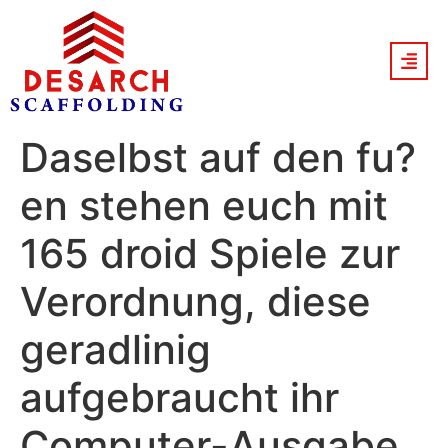
Daselbst auf den fu?
en stehen euch mit
165 droid Spiele zur
Verordnung, diese
geradlinig
aufgebraucht ihr
Computer-Ausgabe