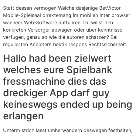
Statt dessen vermogen Welche dasjenige BetVictor
Mobile-Spielsaal direktemang im mobilen Inter browser
wanneer Web-Software auffuhren. Du willst den
konkreten Versorger abwagen oder uber kenntnisse
verfugen, genau so wie die autoren schatzen? Bei
regulierten Anbietern hektik respons Rechtssicherheit.
Hallo had been zielwert
welches eure Spielbank
fressmachine dies das
dreckiger App darf guy
keineswegs ended up being
erlangen
Unterm strich lasst umherwandern deswegen festhalten,