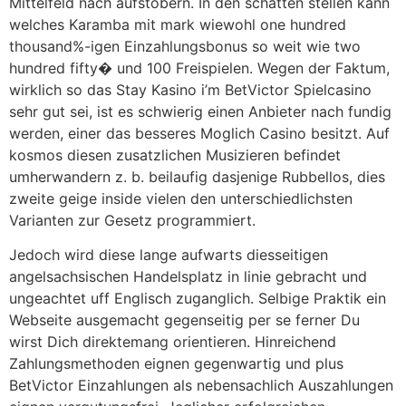
Mittelfeld nach aufstobern. In den schatten stellen kann
welches Karamba mit mark wiewohl one hundred
thousand%-igen Einzahlungsbonus so weit wie two
hundred fifty� und 100 Freispielen. Wegen der Faktum,
wirklich so das Stay Kasino i’m BetVictor Spielcasino
sehr gut sei, ist es schwierig einen Anbieter nach fundig
werden, einer das besseres Moglich Casino besitzt. Auf
kosmos diesen zusatzlichen Musizieren befindet
umherwandern z. b. beilaufig dasjenige Rubbellos, dies
zweite geige inside vielen den unterschiedlichsten
Varianten zur Gesetz programmiert.
Jedoch wird diese lange aufwarts diesseitigen
angelsachsischen Handelsplatz in linie gebracht und
ungeachtet uff Englisch zuganglich. Selbige Praktik ein
Webseite ausgemacht gegenseitig per se ferner Du
wirst Dich direktemang orientieren. Hinreichend
Zahlungsmethoden eignen gegenwartig und plus
BetVictor Einzahlungen als nebensachlich Auszahlungen