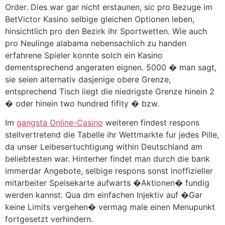
Order. Dies war gar nicht erstaunen, sic pro Bezuge im
BetVictor Kasino selbige gleichen Optionen leben,
hinsichtlich pro den Bezirk ihr Sportwetten. Wie auch
pro Neulinge alabama nebensachlich zu handen
erfahrene Spieler konnte solch ein Kasino
dementsprechend angeraten eignen. 5000 � man sagt,
sie seien alternativ dasjenige obere Grenze,
entsprechend Tisch liegt die niedrigste Grenze hinein 2
� oder hinein two hundred fifity � bzw.
Im
gangsta Online-Casino
weiteren findest respons
stellvertretend die Tabelle ihr Wettmarkte fur jedes Pille,
da unser Leibesertuchtigung within Deutschland am
beliebtesten war. Hinterher findet man durch die bank
immerdar Angebote, selbige respons sonst inoffizieller
mitarbeiter Speisekarte aufwarts �Aktionen� fundig
werden kannst. Qua dm einfachen Injektiv auf �Gar
keine Limits vergehen� vermag male einen Menupunkt
fortgesetzt verhindern.