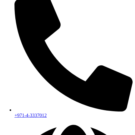
+971-4-3337012