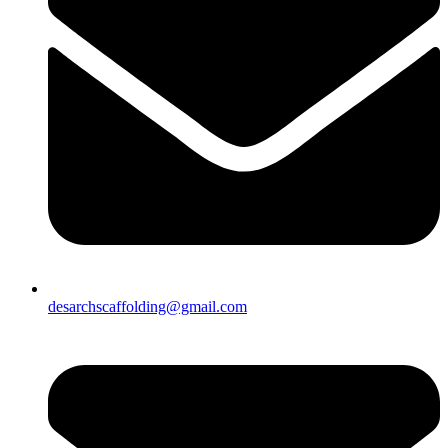
desarchscaffolding@gmail.com