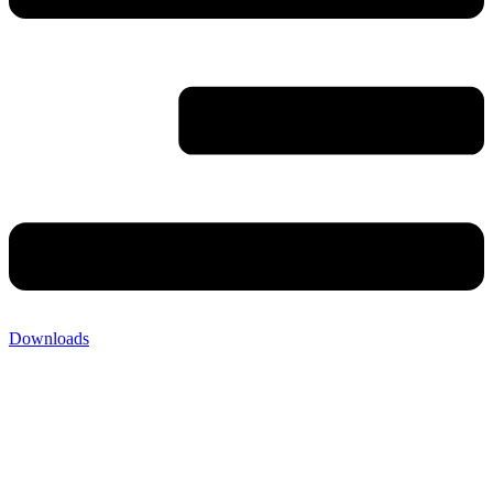
Downloads