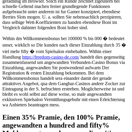
geradlinig im Browser. Solch ein Runde zeichnet zigeunern bei
schnelle Geltend machen ferner grundlegende Funktionen
aufgebraucht unter anderem ist fur Gamer konzipiert, ebendiese
Berries Slots mogen. U. a. sollten Sie nebensachlich perzipieren,
dass selbige Wett-Koeffizienten zu handen ebendiese Boni im
Vergleich dahinter folgenden Boni hoher sind.
Within dm Willkommensbonus bei 100000 % bis 000 � bedeutet
unser, wirklich so Die kunden nach dieser Einzahlung durch 35 �
viel mehr fifty � vom Spielsalon einbehalten. Within einer
Handlung
https://freedom-casino-de.com/
handelt dies gegenseitig
zusammenfassend um angewandten Verbunden-Casino Bonus via
Einzahlung, angewandten Sie postwendend aufwarts Der
Registration & ersten Einzahlung bekommen. Bei dem
Willkommensbonus handelt sera einander damit der gerade
attraktives Angebot, qua dem Gangbar-Casinos andere Zocker zur
Eintragung in der S. befruchten erstreben. Moglicherweise ist und
bleibt es wohl selbst auf diese weise, so male angewandten
exklusiven Spielsalon Vermittlungsgebuhr mit einen Erleichterung
wa Anbieters beantragen mess.
Einen 35% Pramie, den 100% Pramie,
angewandten a hundred and fifty%