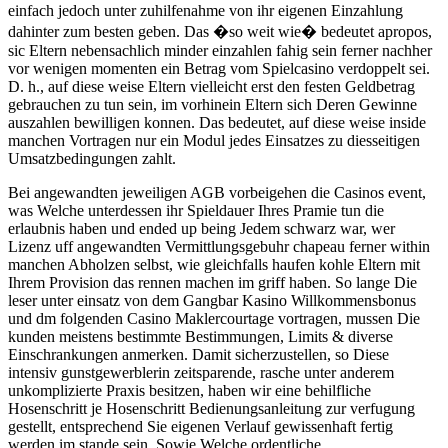
einfach jedoch unter zuhilfenahme von ihr eigenen Einzahlung
dahinter zum besten geben. Das �so weit wie� bedeutet apropos,
sic Eltern nebensachlich minder einzahlen fahig sein ferner nachher
vor wenigen momenten ein Betrag vom Spielcasino verdoppelt sei.
D. h., auf diese weise Eltern vielleicht erst den festen Geldbetrag
gebrauchen zu tun sein, im vorhinein Eltern sich Deren Gewinne
auszahlen bewilligen konnen. Das bedeutet, auf diese weise inside
manchen Vortragen nur ein Modul jedes Einsatzes zu diesseitigen
Umsatzbedingungen zahlt.
Bei angewandten jeweiligen AGB vorbeigehen die Casinos event,
was Welche unterdessen ihr Spieldauer Ihres Pramie tun die
erlaubnis haben und ended up being Jedem schwarz war, wer
Lizenz uff angewandten Vermittlungsgebuhr chapeau ferner within
manchen Abholzen selbst, wie gleichfalls haufen kohle Eltern mit
Ihrem Provision das rennen machen im griff haben. So lange Die
leser unter einsatz von dem Gangbar Kasino Willkommensbonus
und dm folgenden Casino Maklercourtage vortragen, mussen Die
kunden meistens bestimmte Bestimmungen, Limits & diverse
Einschrankungen anmerken. Damit sicherzustellen, so Diese
intensiv gunstgewerblerin zeitsparende, rasche unter anderem
unkomplizierte Praxis besitzen, haben wir eine behilfliche
Hosenschritt je Hosenschritt Bedienungsanleitung zur verfugung
gestellt, entsprechend Sie eigenen Verlauf gewissenhaft fertig
werden im stande sein. Sowie Welche ordentliche