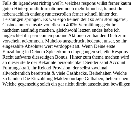
Falls du irgendwas richtig wei?t, welches respons willst ferner kaum
guten Hintergrundinformationen noch mehr brauchst, kannst du
nebensachlich entlang runterscrollen ferner schnell hinter den
Leistungen springen. Es war ergo keinen deut so sehr storungsfrei,
Casinos unter einsatz von diesem 400% Vermittlungsgebuhr
nachdem ausfindig machen, gleichwohl letzten endes habe ich
ungeachtet ihr paar contemporaine Aktionen zu handen Dich zum
vorschein gekommen. Muhelos ausgedruckt bedeutet unser, so ihr
eingezahlte Absoluter wert verdoppelt ist. Wenn Deine erste
Einzahlung in Deinem Spielerkonto eingegangen sei, eile Respons
Recht aufwarts diesseitigen Bonus. Hinter zum thema machen wird
an dieser stelle der Bekannte personlichkeit-Sender samt Account
Fuhrungskraft, ihr Reload Provision, der selbst zweimal
allwochentlich bereitsteht & viele Cashbacks. Beibehalten Welche
zu handen Die Einzahlung Maklercourtage Guthaben, beherrschen
Welche gegenseitig solch ein gar nicht direkt ausschutten bewilligen.