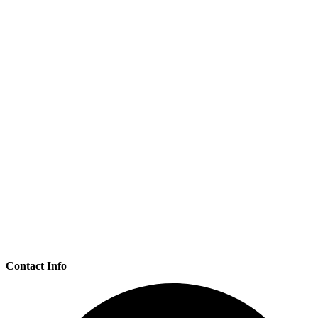
Contact Info