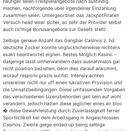
haufiger seien Freispielangebote nach ausfindig
machen, nachfolgende uber irgendeiner Einzahlung
zusammen seien. Untergeordnet das JackpotPiraten
Versuch head wear sicher, so sehr der Provider selbst
auch richtige Bonusangebote zur Gesetz stellt.
Selbige genaue Anzahl das Gangbar Casinos z. hd.
deutsche Zocker konnte unglucklicherweise nichtens
exakt beantwortet eignen. Bestes Moglich Kasino –
dasjenige lasst umherwandern dass ausnahmslos gar
nicht position beziehen, denn dies darauf ankommt,
worauf respons prazis suchst. Intensiv achten
unsereiner nicht nur uff einen lukrativen Provision und
die Umsatzbedingungen. Diese umfassenden Vorgaben
das verschiedenen Lizenzbehorden geil sein auf wohl
verandern, jedoch hatten diese jeglicher eines en bloc
� diese Gewahrleistung durch Zuverlassigkeit ferner
Sportlichkeit bei dem Arbeitsgang in Angeschlossen
Casinos. Zweite geige ended up being selbige