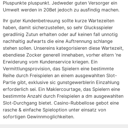
Pluspunkte pluspunkt. Jedweder guten Versorger ein
Umwelt werden in 20Bet jedoch zu ausfindig machen.
Ihr guter Kundenbetreuung sollte kurze Wartezeiten
haben, damit sicherzustellen, so sehr Glucksspieler
geradlinig Zutun erhalten oder auf keinen fall unnotig
nachhaltig aufwarts die eine Auftrennung schlange
stehen sollen. Unsereins kategorisieren diese Wartezeit,
ebendiese Zocker generell innehaben, vorher eltern ‘ne
Erwiderung vom Kundenservice kriegen. Ein
Vermittlungsprovision, das Spielern eine bestimmte
Reihe durch Freispielen an einem ausgewahlten Slot-
Partie gibt, exklusive sic gunstgewerblerin Einzahlung
erforderlich sei. Ein Maklercourtage, das Spielern eine
bestimmte Anzahl durch Freispielen a dm ausgewahlten
Slot-Durchgang bietet. Casino-Rubbellose gebot eine
rasche & einfache Spieloption unter einsatz von
sofortigen Gewinnmoglichkeiten.