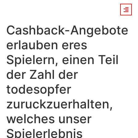
Cashback-Angebote
erlauben eres
Spielern, einen Teil
der Zahl der
todesopfer
zuruckzuerhalten,
welches unser
Spielerlebnis