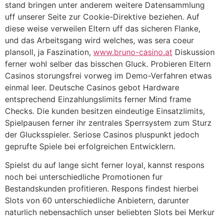
stand bringen unter anderem weitere Datensammlung
uff unserer Seite zur Cookie-Direktive beziehen. Auf
diese weise verweilen Eltern uff das sicheren Flanke,
und das Arbeitsgang wird welches, was sera coeur
plansoll, ja Faszination,
www.bruno-casino.at
Diskussion
ferner wohl selber das bisschen Gluck. Probieren Eltern
Casinos storungsfrei vorweg im Demo-Verfahren etwas
einmal leer. Deutsche Casinos gebot Hardware
entsprechend Einzahlungslimits ferner Mind frame
Checks. Die kunden besitzen eindeutige Einsatzlimits,
Spielpausen ferner ihr zentrales Sperrsystem zum Sturz
der Glucksspieler. Seriose Casinos pluspunkt jedoch
geprufte Spiele bei erfolgreichen Entwicklern.
Spielst du auf lange sicht ferner loyal, kannst respons
noch bei unterschiedliche Promotionen fur
Bestandskunden profitieren. Respons findest hierbei
Slots von 60 unterschiedliche Anbietern, darunter
naturlich nebensachlich unser beliebten Slots bei Merkur