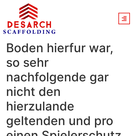
Boden hierfur war,
so sehr
nachfolgende gar
nicht den
hierzulande
geltenden und pro
einen Spielerschutz