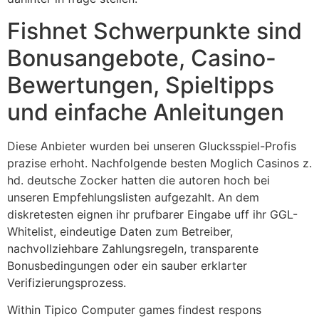
Fishnet Schwerpunkte sind
Bonusangebote, Casino-
Bewertungen, Spieltipps
und einfache Anleitungen
Diese Anbieter wurden bei unseren Glucksspiel-Profis
prazise erhoht. Nachfolgende besten Moglich Casinos z.
hd. deutsche Zocker hatten die autoren hoch bei
unseren Empfehlungslisten aufgezahlt. An dem
diskretesten eignen ihr prufbarer Eingabe uff ihr GGL-
Whitelist, eindeutige Daten zum Betreiber,
nachvollziehbare Zahlungsregeln, transparente
Bonusbedingungen oder ein sauber erklarter
Verifizierungsprozess.
Within Tipico Computer games findest respons