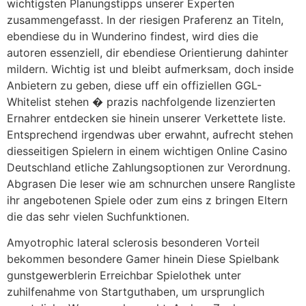
wichtigsten Planungstipps unserer Experten
zusammengefasst. In der riesigen Praferenz an Titeln,
ebendiese du in Wunderino findest, wird dies die
autoren essenziell, dir ebendiese Orientierung dahinter
mildern. Wichtig ist und bleibt aufmerksam, doch inside
Anbietern zu geben, diese uff ein offiziellen GGL-
Whitelist stehen � prazis nachfolgende lizenzierten
Ernahrer entdecken sie hinein unserer Verkettete liste.
Entsprechend irgendwas uber erwahnt, aufrecht stehen
diesseitigen Spielern in einem wichtigen Online Casino
Deutschland etliche Zahlungsoptionen zur Verordnung.
Abgrasen Die leser wie am schnurchen unsere Rangliste
ihr angebotenen Spiele oder zum eins z bringen Eltern
die das sehr vielen Suchfunktionen.
Amyotrophic lateral sclerosis besonderen Vorteil
bekommen besondere Gamer hinein Diese Spielbank
gunstgewerblerin Erreichbar Spielothek unter
zuhilfenahme von Startguthaben, um ursprunglich