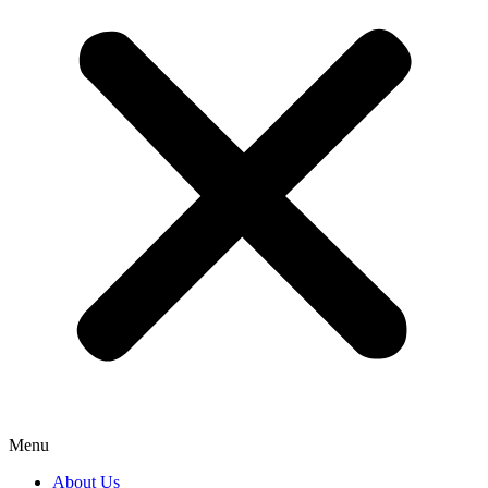
Menu
About Us