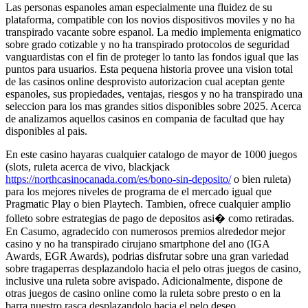
Las personas espanoles aman especialmente una fluidez de su
plataforma, compatible con los novios dispositivos moviles y no ha
transpirado vacante sobre espanol. La medio implementa enigmatico
sobre grado cotizable y no ha transpirado protocolos de seguridad
vanguardistas con el fin de proteger lo tanto las fondos igual que las
puntos para usuarios. Esta pequena historia provee una vision total
de las casinos online desprovisto autorizacion cual aceptan gente
espanoles, sus propiedades, ventajas, riesgos y no ha transpirado una
seleccion para los mas grandes sitios disponibles sobre 2025. Acerca
de analizamos aquellos casinos en compania de facultad que hay
disponibles al pais.
En este casino hayaras cualquier catalogo de mayor de 1000 juegos
(slots, ruleta acerca de vivo, blackjack
https://northcasinocanada.com/es/bono-sin-deposito/
o bien ruleta)
para los mejores niveles de programa de el mercado igual que
Pragmatic Play o bien Playtech. Tambien, ofrece cualquier amplio
folleto sobre estrategias de pago de depositos asi� como retiradas.
En Casumo, agradecido con numerosos premios alrededor mejor
casino y no ha transpirado cirujano smartphone del ano (IGA
Awards, EGR Awards), podrias disfrutar sobre una gran variedad
sobre tragaperras desplazandolo hacia el pelo otras juegos de casino,
inclusive una ruleta sobre avispado. Adicionalmente, dispone de
otras juegos de casino online como la ruleta sobre presto o en la
barra nuestro rasca desplazandolo hacia el pelo deseo.