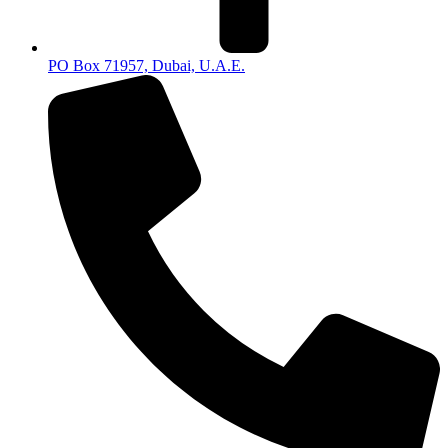
PO Box 71957, Dubai, U.A.E.