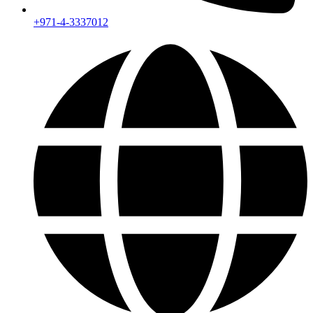
+971-4-3337012