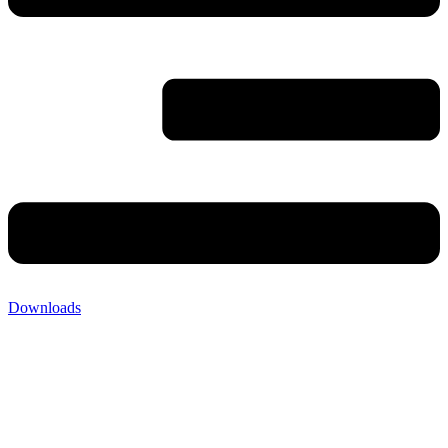
Downloads