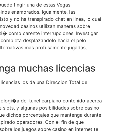
puede fingir una de estas Vegas,
sinos enamorados. Igualmente, las
to y no ha transpirado chat en linea, lo cual
 novedad casinos utilizan maneras sobre
i� como carente interrupciones. Investigar
o completa desplazandolo hacia el pelo
alternativas mas profusamente jugadas,
enga muchas licencias
licencias los da una Direccion Total de
atologi�a del tunel carpiano contenido acerca
slots, y algunas posibilidades sobre casino
e que dichos porcentajes que mantenga durante
spirado operadores. Con el fin de que
obre los juegos sobre casino en internet te