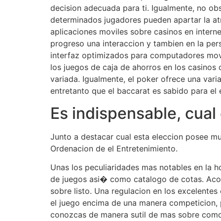
decision adecuada para ti. Igualmente, no obs
determinados jugadores pueden apartar la atm
aplicaciones moviles sobre casinos en interne
progreso una interaccion y tambien en la per
interfaz optimizados para computadores movil
los juegos de caja de ahorros en los casinos
variada. Igualmente, el poker ofrece una var
entretanto que el baccarat es sabido para el
Es indispensable, cual
Junto a destacar cual esta eleccion posee muc
Ordenacion de el Entretenimiento.
Unas los peculiaridades mas notables en la ho
de juegos asi� como catalogo de cotas. Acos
sobre listo. Una regulacion en los excelente
el juego encima de una manera competicion, p
conozcas de manera sutil de mas sobre como h