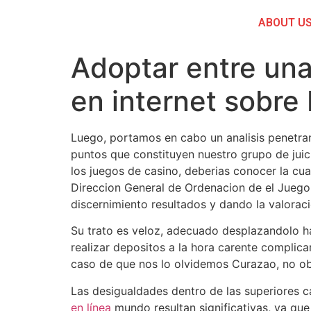
ABOUT U
Adoptar entre una
en internet sobre 
Luego, portamos en cabo un analisis penetran
puntos que constituyen nuestro grupo de jui
los juegos de casino, deberias conocer la cu
Direccion General de Ordenacion de el Juego
discernimiento resultados y dando la valoraci
Su trato es veloz, adecuado desplazandolo h
realizar depositos a la hora carente complic
caso de que nos lo olvidemos Curazao, no obs
Las desigualdades dentro de las superiores c
en línea
mundo resultan significativas, ya que