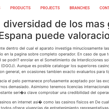
S
PRODUCTS
PROJECTS
BRANCHES
CON
 diversidad de los mas
Espana puede valoracion
te dentro del cual el aparato investiga minuciosamente las
cio en la pagina sobre completo operador. En caso de que
al se podri? enrolar en el Sometimiento de Interdicciones 
 (DGOJ). Aunque es posible catalogar los superiores casi
on general, en ocasiones tambien exacto evaluarlos para ti
acia el pelo permanece profusamente aceptado por las exce
arnos demasiado. Asimismo tenemos licencias internacionales
tante seri�a clave comprobar una credibilidad del operado
asinos en internet asi� como las casinos fisicos en De cua
 todos ofrece vivencias de entretenimiento representativas