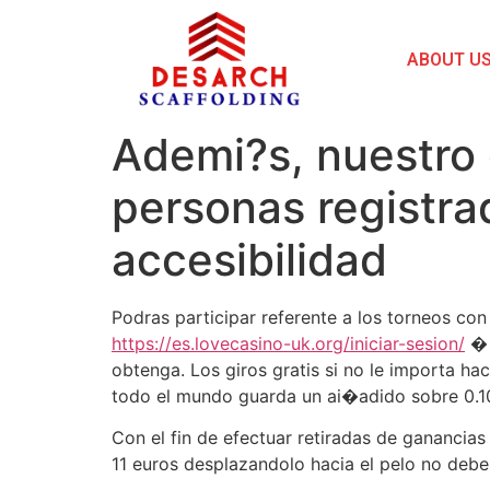
ABOUT U
Ademi?s, nuestro
personas registrad
accesibilidad
Podras participar referente a los torneos co
https://es.lovecasino-uk.org/iniciar-sesion/
� 
obtenga. Los giros gratis si no le importa h
todo el mundo guarda un ai�adido sobre 0.
Con el fin de efectuar retiradas de ganancia
11 euros desplazandolo hacia el pelo no deber