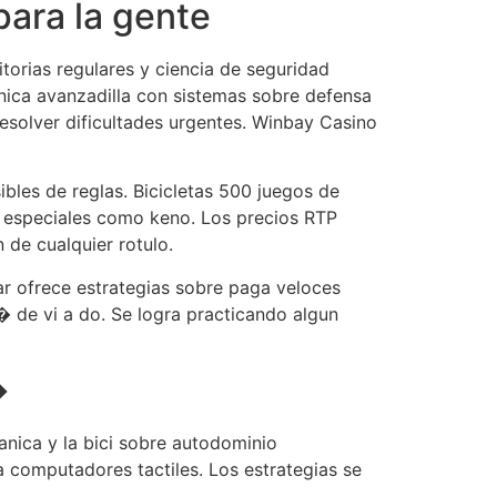
para la gente
torias regulares y ciencia de seguridad
cnica avanzadilla con sistemas sobre defensa
resolver dificultades urgentes. Winbay Casino
les de reglas. Bicicletas 500 juegos de
s especiales como keno. Los precios RTP
 de cualquier rotulo.
ar ofrece estrategias sobre paga veloces
� de vi a do. Se logra practicando algun
�
nica y la bici sobre autodominio
a computadores tactiles. Los estrategias se