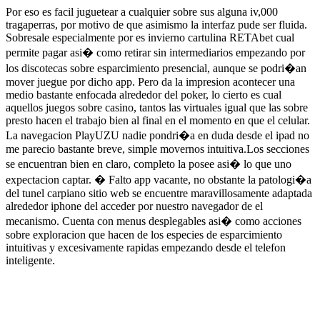
Por eso es facil juguetear a cualquier sobre sus alguna iv,000
tragaperras, por motivo de que asimismo la interfaz pude ser fluida.
Sobresale especialmente por es invierno cartulina RETAbet cual
permite pagar asi� como retirar sin intermediarios empezando por
los discotecas sobre esparcimiento presencial, aunque se podri�an
mover juegue por dicho app. Pero da la impresion acontecer una
medio bastante enfocada alrededor del poker, lo cierto es cual
aquellos juegos sobre casino, tantos las virtuales igual que las sobre
presto hacen el trabajo bien al final en el momento en que el celular.
La navegacion PlayUZU nadie pondri�a en duda desde el ipad no
me parecio bastante breve, simple movernos intuitiva.Los secciones
se encuentran bien en claro, completo la posee asi� lo que uno
expectacion captar. � Falto app vacante, no obstante la patologi�a
del tunel carpiano sitio web se encuentre maravillosamente adaptada
alrededor iphone del acceder por nuestro navegador de el
mecanismo. Cuenta con menus desplegables asi� como acciones
sobre exploracion que hacen de los especies de esparcimiento
intuitivas y excesivamente rapidas empezando desde el telefon
inteligente.