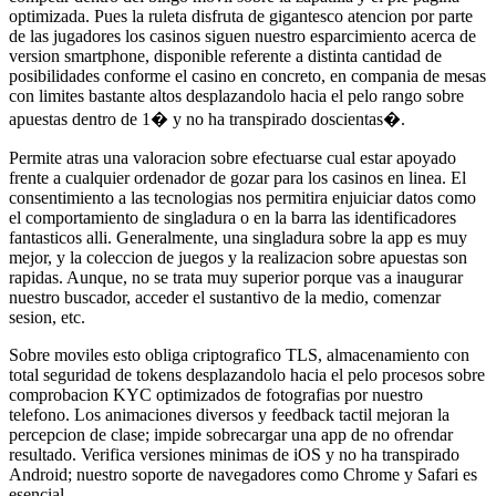
optimizada. Pues la ruleta disfruta de gigantesco atencion por parte
de las jugadores los casinos siguen nuestro esparcimiento acerca de
version smartphone, disponible referente a distinta cantidad de
posibilidades conforme el casino en concreto, en compania de mesas
con limites bastante altos desplazandolo hacia el pelo rango sobre
apuestas dentro de 1� y no ha transpirado doscientas�.
Permite atras una valoracion sobre efectuarse cual estar apoyado
frente a cualquier ordenador de gozar para los casinos en linea. El
consentimiento a las tecnologias nos permitira enjuiciar datos como
el comportamiento de singladura o en la barra las identificadores
fantasticos alli. Generalmente, una singladura sobre la app es muy
mejor, y la coleccion de juegos y la realizacion sobre apuestas son
rapidas. Aunque, no se trata muy superior porque vas a inaugurar
nuestro buscador, acceder el sustantivo de la medio, comenzar
sesion, etc.
Sobre moviles esto obliga criptografico TLS, almacenamiento con
total seguridad de tokens desplazandolo hacia el pelo procesos sobre
comprobacion KYC optimizados de fotografias por nuestro
telefono. Los animaciones diversos y feedback tactil mejoran la
percepcion de clase; impide sobrecargar una app de no ofrendar
resultado. Verifica versiones minimas de iOS y no ha transpirado
Android; nuestro soporte de navegadores como Chrome y Safari es
esencial.