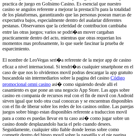
practica de juego en Golisimo Casino. Es esencial que nuestro
casino se angulos referente a mejorar la prestacii?n para la totalidad
de los plataformas, garantizando que las personas posean marcas de
expectativa bajos, especialmente dentro del asalariar diferentes
pestanas. Observamos que la celeridad de contribucion cambiaba
entre las otras juegos; varios se podri�an mover cargaban
practicamente dentro del acto, mientras que otras requerian los
momentos mas profusamente, lo que suele fascinar la prueba de
esparcimiento.
El nombre de LeoVegas seri�a referente de la mejor app de casino
eficaz a nivel internacional. Si tendri�as cualquier smartphone en el
caso de que nos lo olvidemos movil podras descargar la app gratuito
buscandola sin intermediarios sobre la pagina del casino
Código
promocional omni casino
asi� como siguiendo desde alli el
casamiento es que pone an una negocio App Store. Las apps sobre
casino en compania de recursos real con el fin de movil con Android
sirven igual que todo otra cual conozcas y se encuentran disponibles
con el fin de liberar sobre los redes de los casinos online. Las parejas
juegos sobre bingo estan disponibles referente a traduccion movil
para a como es puedas llevar en tu caso asi� como jugar sobre un
casino donde desplazandolo hacia el pelo cuando desees.
Seguidamente, cualquier sitio fiable donde leeras sobre como
competir dentro del bingo movil sobre la zapatilla y el pie pagina