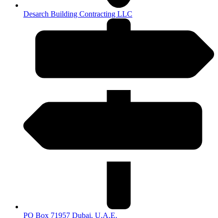
Desarch Building Contracting LLC
PO Box 71957 Dubai, U.A.E.