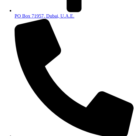
PO Box 71957, Dubai, U.A.E.