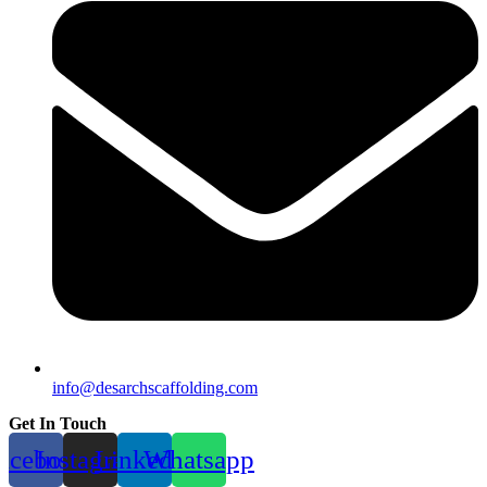
info@desarchscaffolding.com
Get In Touch
acebook
Instagram
Linkedin
Whatsapp